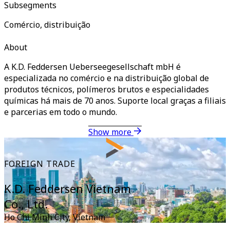
Subsegments
Comércio, distribuição
About
A K.D. Feddersen Ueberseegesellschaft mbH é
especializada no comércio e na distribuição global de
produtos técnicos, polímeros brutos e especialidades
químicas há mais de 70 anos. Suporte local graças a filiais
e parcerias em todo o mundo.
Show more
FOREIGN TRADE
K.D. Feddersen Vietnam
Co., Ltd.
Ho Chi Minh City
,
Vietnam