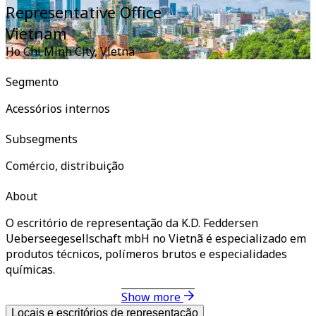
Representative Office
Vietnam
Ho Chi Minh City
,
Vietnã
Segmento
Acessórios internos
Subsegments
Comércio, distribuição
About
O escritório de representação da K.D. Feddersen
Ueberseegesellschaft mbH no Vietnã é especializado em
produtos técnicos, polímeros brutos e especialidades
químicas.
Show more
Locais e escritórios de representação