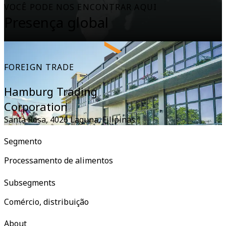
VOCÊ PODE NOS ENCONTRAR AQUI
Presença global
FOREIGN TRADE
Hamburg Trading
Corporation
Santa Rosa, 4026 Laguna
,
Filipinas
Segmento
Processamento de alimentos
Subsegments
Comércio, distribuição
About