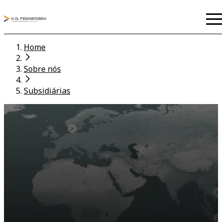
Home
Sobre nós
Subsidiárias