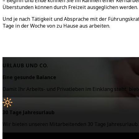
– Beginn und Ende können Sie im Rahmen einer Kernarbei
Überstunden können durch Freizeit ausgeglichen werden.
Und je nach Tätigkeit und Absprache mit der Führungskraf
Tage in der Woche von zu Hause aus arbeiten.
URLAUB UND CO.
Eine gesunde Balance
Damit Ihr Arbeits- und Privatleben im Einklang steht, biet
30 Tage Jahresurlaub
Wir bieten unseren Mitarbeitenden 30 Tage Jahresurlaub.