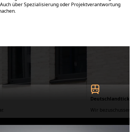
: Auch über Spezialisierung oder Projektverantwortung
machen.
Deutschlandtick
r.
Wir bezuschussen 