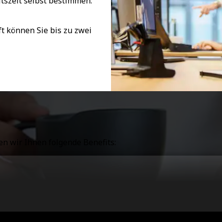
tszeit selbst bestimmen.
t können Sie bis zu zwei
en wir Ihnen folgende Benefits: