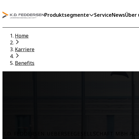
Produktsegmente
Service
News
Über 
Home
Karriere
Benefits
K.D. FEDDERSEN UEBERSEEGESELLSCHAFT MBH AL